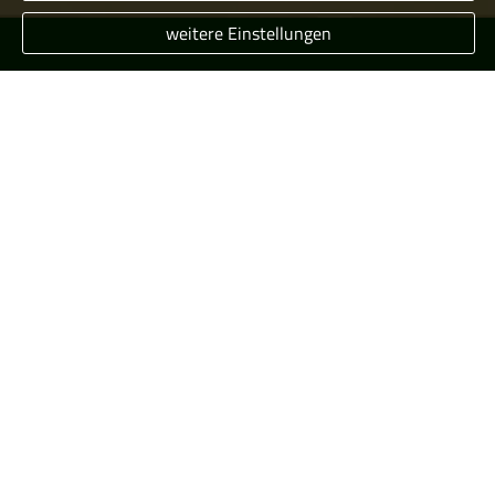
weitere Einstellungen
Das
Modell:
Sie
bleiben
Mitglied Ihrer gesetzlichen Krankenkasse und